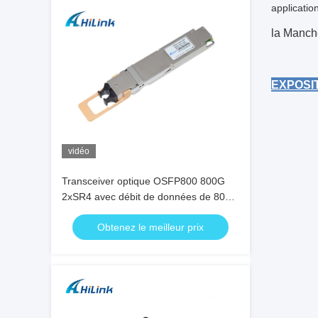
applicati
la Manch
EX
vidéo
Transceiver optique OSFP800 800G
2xSR4 avec débit de données de 800
Gb/s, transmission de 100 m et
Obtenez le meilleur prix
consommation d'énergie de 15 W