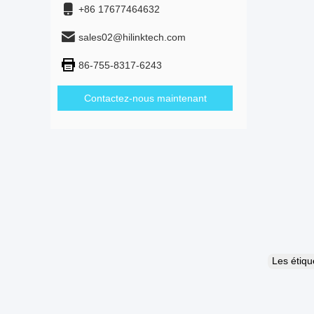
+86 17677464632
sales02@hilinktech.com
86-755-8317-6243
Contactez-nous maintenant
Les étiq