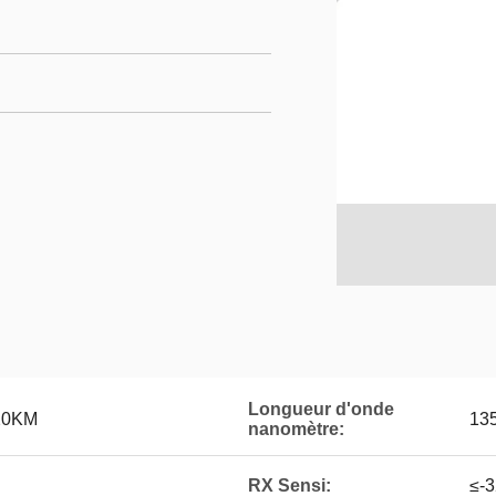
Longueur d'onde
20KM
13
nanomètre:
RX Sensi:
≤-