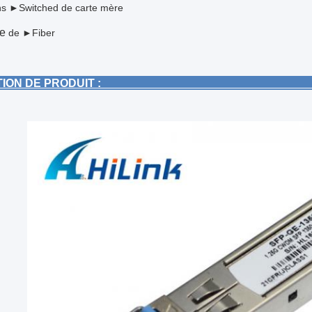
ons ►Switched de carte mère
e
de
►Fiber
POSITION DE PR