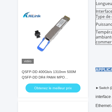
Longueu
Interfac
Type de 
Puissanc
Tempéra
ambiant
commerc
vidéo
APPLIC
QSFP-DD 400Gb/s 1310nm 500M
QSFP-DD DR4 PAM4 MPO
Transcepteur optique à fibres
►Switch
Obtenez le meilleur prix
interface
Ethernet