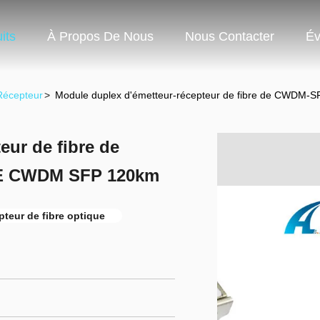
its
À Propos De Nous
Nous Contacter
Év
Récepteur
>
Module duplex d'émetteur-récepteur de fibre de CWD
eur de fibre de
E CWDM SFP 120km
pteur de fibre optique