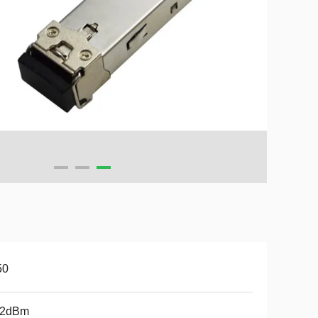
50
32dBm