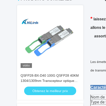
*
laisse
allons 
assort
Les émett
vidéo
de transm
QSFP28-BX-D40 100G QSFP28 40KM
1304/1309nm Transcepteur optique
BIDI EML+APD Transcepteur SFP
C
Obtenez le meilleur prix
Nom de 
Type de