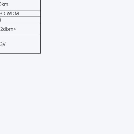
0km
B CWDM
i
32dbm>
.3V