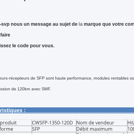
z-svp nous un message au sujet de
la
marque que votre com
le faire
issez le code pour vous.
eurs-récepteurs de SFP sont haute performance, modules rentables sou
ission de 120km avec SMF.
aractéristi
produit
CWSFP-1350-120D
Nom de vendeur
Hi
 forme
SFP
Débit maximum
10