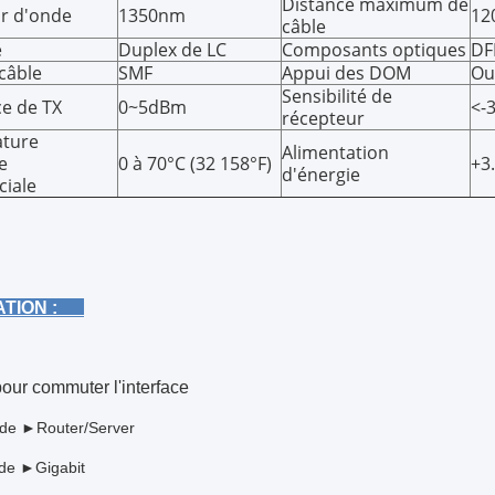
Distance maximum de
r d'onde
1350nm
12
câble
e
Duplex de LC
Composants optiques
DF
câble
SMF
Appui des DOM
Ou
Sensibilité de
e de TX
0~5dBm
<-
récepteur
ture
Alimentation
e
0 à 70°C (32 158°F)
+3
d'énergie
iale
ATION :
pour commuter l'interface
de
►Router/Server
de
►Gigabit