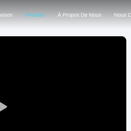
aison
Produits
À Propos De Nous
Nous C
Play
Video