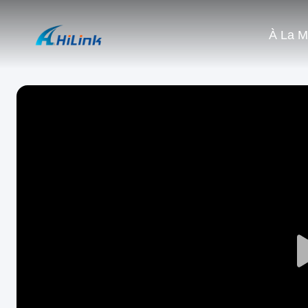
À La M