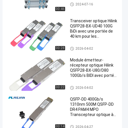
Module de CWDM Mux Demux
2024-07-16
00:46
Transceiver optique Hilink
QSFP28-BX-UD40 100G
BiDi avec une portée de
40 km pour les
applications de centre de
données
Module optique d'émetteur-réc
00:28
2026-04-02
epteur
Module émetteur-
récepteur optique Hilink
QSFP28-BX-U80/D80
100Gb/s BIDI avec portée
de 80 km pour Ethernet
100G
Module optique d'émetteur-réc
00:22
2026-04-02
epteur
QSFP-DD 400Gb/s
1310nm 500M QSFP-DD
DR4 PAM4 MPO
Transcepteur optique à
fibres
Module optique d'émetteur-réc
00:14
2026-04-27