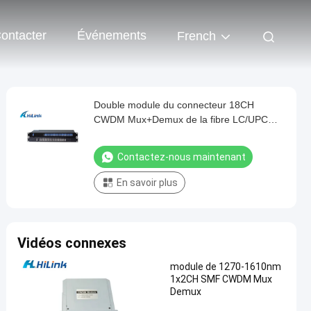
ontacter
Événements
French
Double module du connecteur 18CH
CWDM Mux+Demux de la fibre LC/UPC
dans 1U 19" châssis de bâti de support
Contactez-nous maintenant
En savoir plus
Vidéos connexes
module de 1270-1610nm
1x2CH SMF CWDM Mux
Demux