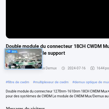
Double module du connecteur 18CH CWDM Mux
châssis de bâti de support
Module de CWDM Mux Demux
2024-07-16
1644 po
#
filtre de cwdm
#
multiplexeur de cwdm
#
demux optique de mu
Double module du connecteur 1270nm-1610nm 18CH CWDM Mux+Demu
pour des systèmes de CWDM Le module de CWDM Mux/Demux au-des
Messages du visiteur