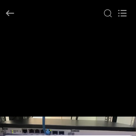
2026
Shenzhen
HiLink
Technology
Co.,Ltd..
All
Rights
À
Reserved.
LA
MAISON
PRODUITS
À
PROPOS
DE
NOUS