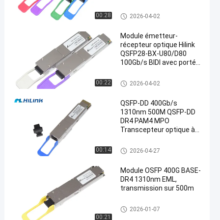
applications de centre de
données
Module optique d'émetteur-réc
00:28
2026-04-02
epteur
Module émetteur-
récepteur optique Hilink
QSFP28-BX-U80/D80
100Gb/s BIDI avec portée
en
de 80 km pour Ethernet
100G
Module optique d'émetteur-réc
00:22
2026-04-02
epteur
QSFP-DD 400Gb/s
1310nm 500M QSFP-DD
DR4 PAM4 MPO
Transcepteur optique à
fibres
Module optique d'émetteur-réc
00:14
2026-04-27
epteur
Module OSFP 400G BASE-
DR4 1310nm EML,
transmission sur 500m
Module optique d'émetteur-réc
2026-01-07
epteur
00:21