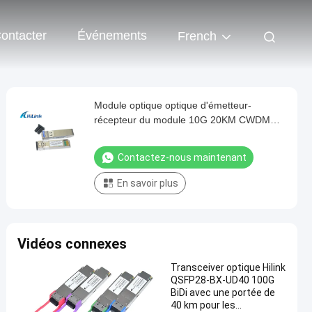
ontacter
Événements
French
Module optique optique d'émetteur-
récepteur du module 10G 20KM CWDM
SFP+ de fibre de Hilink
Contactez-nous maintenant
En savoir plus
Vidéos connexes
Transceiver optique Hilink
QSFP28-BX-UD40 100G
BiDi avec une portée de
40 km pour les