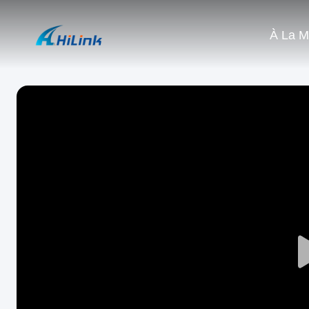
À La M