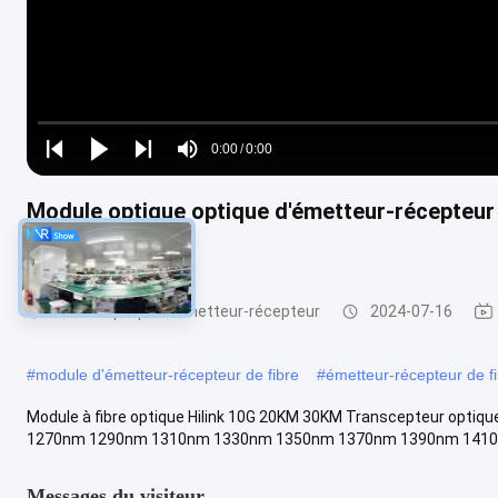
Loaded
:
0%
0:00
/
0:00
Play
Play
Play
Mute
Current
Duration
next
next
Module optique optique d'émetteur-récepteu
Time
Hilink
Module optique d'émetteur-récepteur
2024-07-16
#
module d'émetteur-récepteur de fibre
#
émetteur-récepteur de fi
Module à fibre optique Hilink 10G 20KM 30KM Transcepteur opt
1270nm 1290nm 1310nm 1330nm 1350nm 1370nm 1390nm 1410n
Messages du visiteur