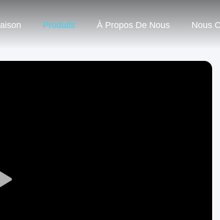
aison
Produits
À Propos De Nous
Nous C
Play
Video