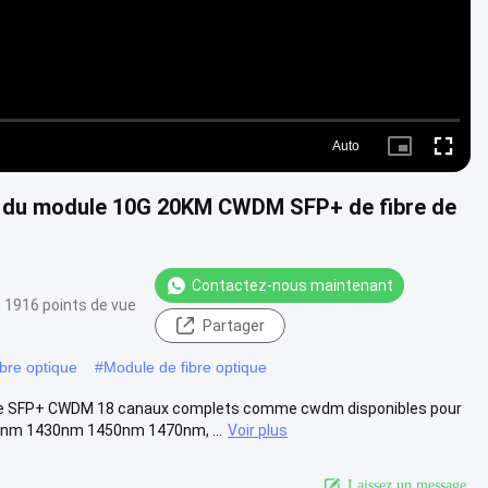
Auto
Picture-
Fullscre
in-
Picture
r du module 10G 20KM CWDM SFP+ de fibre de
Contactez-nous maintenant
1916 points de vue
Partager
bre optique
#
Module de fibre optique
ique SFP+ CWDM 18 canaux complets comme cwdm disponibles pour
m 1430nm 1450nm 1470nm, ...
Voir plus
Laissez un message.