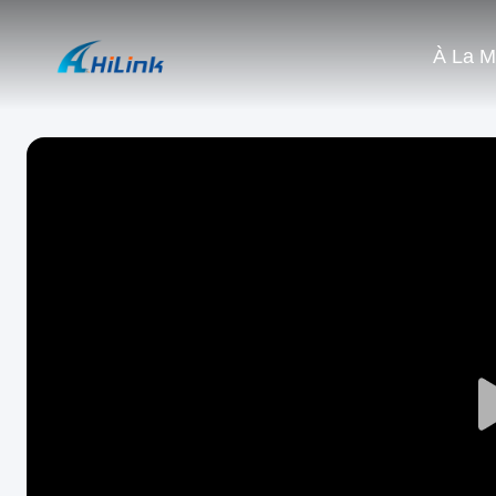
À La M