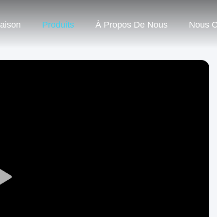
aison
Produits
À Propos De Nous
Nous C
Play
Video