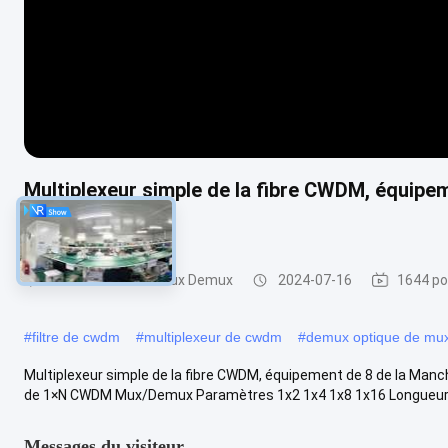
Multiplexeur simple de la fibre CWDM, équipe
boîte d'ABS
Module de CWDM Mux Demux
2024-07-16
1644 po
#
filtre de cwdm
#
multiplexeur de cwdm
#
demux optique de mu
Multiplexeur simple de la fibre CWDM, équipement de 8 de la Manc
de 1×N CWDM Mux/Demux Paramètres 1x2 1x4 1x8 1x16 Longueur d
Messages du visiteur