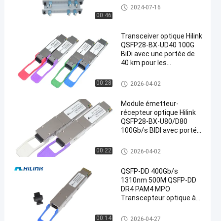
Module de CWDM Mux Demux
2024-07-16
00:46
Transceiver optique Hilink
QSFP28-BX-UD40 100G
BiDi avec une portée de
40 km pour les
applications de centre de
données
Module optique d'émetteur-réc
00:28
2026-04-02
epteur
Module émetteur-
récepteur optique Hilink
QSFP28-BX-U80/D80
100Gb/s BIDI avec portée
de 80 km pour Ethernet
100G
Module optique d'émetteur-réc
00:22
2026-04-02
epteur
QSFP-DD 400Gb/s
1310nm 500M QSFP-DD
DR4 PAM4 MPO
Transcepteur optique à
fibres
Module optique d'émetteur-réc
00:14
2026-04-27