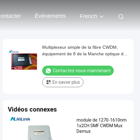
ontacter
Événements
French
Multiplexeur simple de la fibre CWDM,
équipement de 8 de la Manche optique de
Mux avec la boîte d'ABS
Contactez-nous maintenant
En savoir plus
Vidéos connexes
module de 1270-1610nm
1x2CH SMF CWDM Mux
Demux