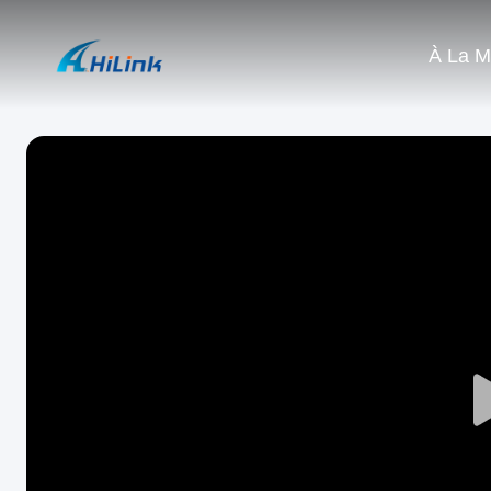
À La M