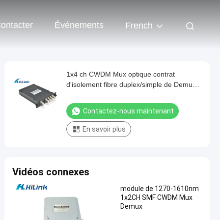
ontacter
Événements
French
1x4 ch CWDM Mux optique contrat
d'isolement fibre duplex/simple de Demux
haut conçu
Contactez-nous maintenant
En savoir plus
Vidéos connexes
module de 1270-1610nm
1x2CH SMF CWDM Mux
Demux