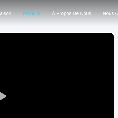
aison
Produits
À Propos De Nous
Nous C
Play
Video