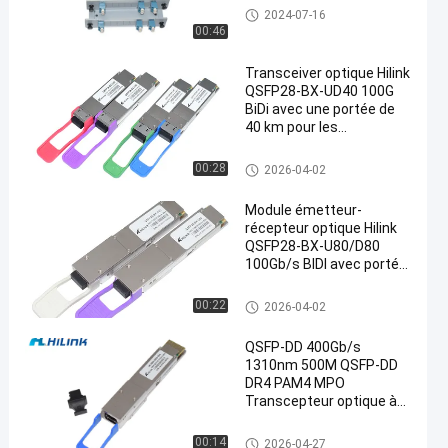
Module de CWDM Mux Demux
2024-07-16
00:46
Transceiver optique Hilink
QSFP28-BX-UD40 100G
BiDi avec une portée de
40 km pour les
applications de centre de
données
Module optique d'émetteur-réc
00:28
2026-04-02
epteur
Module émetteur-
récepteur optique Hilink
QSFP28-BX-U80/D80
100Gb/s BIDI avec portée
de 80 km pour Ethernet
100G
Module optique d'émetteur-réc
00:22
2026-04-02
epteur
QSFP-DD 400Gb/s
1310nm 500M QSFP-DD
DR4 PAM4 MPO
Transcepteur optique à
fibres
Module optique d'émetteur-réc
00:14
2026-04-27