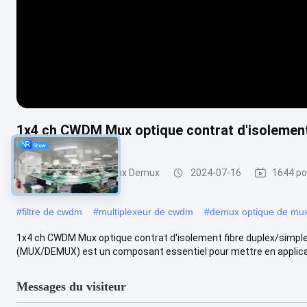
1x4 ch CWDM Mux optique contrat d'isolement
Module de CWDM Mux Demux
2024-07-16
1644 po
#
filtre de cwdm
#
multiplexeur de cwdm
#
demux optique de mu
1x4 ch CWDM Mux optique contrat d'isolement fibre duplex/simp
(MUX/DEMUX) est un composant essentiel pour mettre en applicat
Messages du visiteur