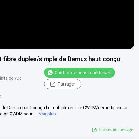
 fibre duplex/simple de Demux haut conçu
Contactez-nous maintenant
ints de vue
Partager
x
le de Demux haut conçu Le multiplexeur de CWDM/démultiplexeur
ion CWDM pour ....
Voir plus
Laissez un message.